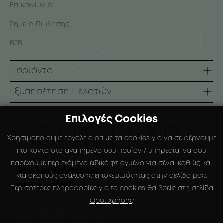
Επικοινωνία
Σημεία Πώλησης
B2B
Προϊόντα
Σειρές
Εξυπηρέτηση Πελατών
Πρόσωπο
Όροι Χρήσης
Επιλογές Cookies
Σώμα
Τρόποι Πληρωμής
ΥOUTH LAB.
Χρησιμοποιούμε εργαλεία όπως τα cookies για να σε φέρνουμε
Αντηλιακά
Τρόποι Αποστολής
πιο κοντά στο αγαπημένο σου προϊόν / υπηρεσία, να σου
παρέχουμε περιεχόμενο ειδικά φτιαγμένο για σένα, καθώς και
Ειδικές Συσκευάσιες
Πολιτική Επιστροφών
Ακολουθήστε μας
για σκοπούς ανάλυσης επισκεψιμότητας στην σελίδα μας.
στα social!
Ο Λογαριασμός μου
Περισότερες πληροφορίες για τα cookies θα βρείς στη σελίδα
Όροι Χρήσης
Αγαπημένα