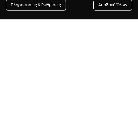
Πληροφορίες & Ρυθμίσεις
Αποδοχή Όλων
Newsletter
γγραφή στο newsletter για να λαμβάνεις πρώτος/η προ
δώρα αλλά και συμβουλές ομορφιάς.