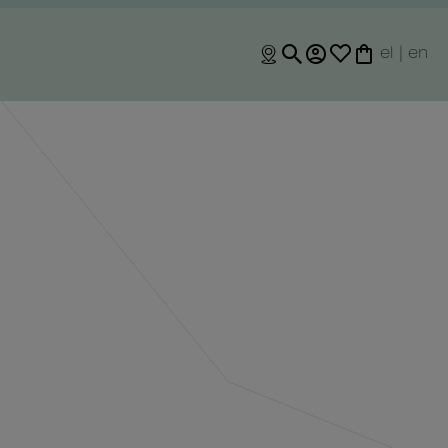
el
|
en