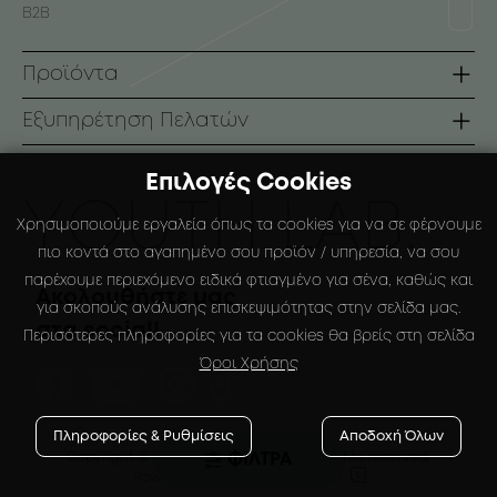
B2B
Προϊόντα
Σειρές
Εξυπηρέτηση Πελατών
Πρόσωπο
Όροι Χρήσης
Επιλογές Cookies
Σώμα
Τρόποι Πληρωμής
ΥOUTH LAB.
Χρησιμοποιούμε εργαλεία όπως τα cookies για να σε φέρνουμε
Αντηλιακά
Τρόποι Αποστολής
πιο κοντά στο αγαπημένο σου προϊόν / υπηρεσία, να σου
παρέχουμε περιεχόμενο ειδικά φτιαγμένο για σένα, καθώς και
Ειδικές Συσκευάσιες
Πολιτική Επιστροφών
Ακολουθήστε μας
για σκοπούς ανάλυσης επισκεψιμότητας στην σελίδα μας.
στα social!
Ο Λογαριασμός μου
Περισότερες πληροφορίες για τα cookies θα βρείς στη σελίδα
Όροι Χρήσης
Αγαπημένα
Πληροφορίες & Ρυθμίσεις
Αποδοχή Όλων
ΦΙΛΤΡΑ
Copyright © 2024
-2026 YOUTH LAB. |
All rights reserved.


Powered by
Developed with