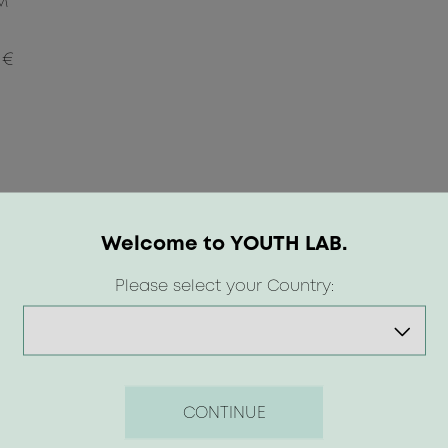
M
 €
Welcome to YOUTH LAB.
Please select your Country:
Newsletter
CONTINUE
γγραφή στο newsletter για να λαμβάνεις πρώτος/η προ