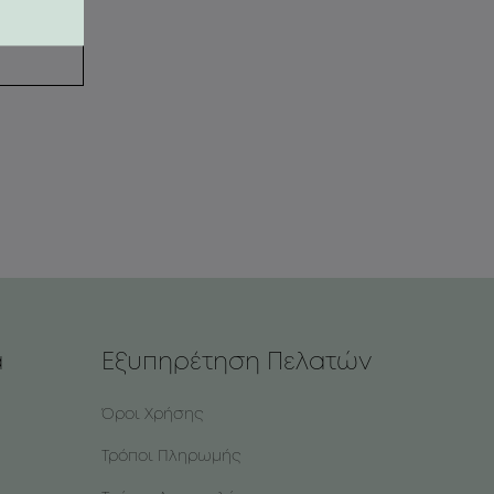
α
Εξυπηρέτηση Πελατών
Όροι Χρήσης
Τρόποι Πληρωμής