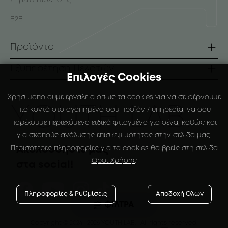
Σημεία Πώλησης
B2B
Προϊόντα
Σειρές
Εξυπηρέτηση Πελατών
Επιλογές Cookies
Πρόσωπο
Όροι Χρήσης
Χρησιμοποιούμε εργαλεία όπως τα cookies για να σε φέρνουμε
Σώμα
Τρόποι Πληρωμής
ΥOUTH LAB.
πιο κοντά στο αγαπημένο σου προϊόν / υπηρεσία, να σου
παρέχουμε περιεχόμενο ειδικά φτιαγμένο για σένα, καθώς και
Αντηλιακά
Τρόποι Αποστολής
για σκοπούς ανάλυσης επισκεψιμότητας στην σελίδα μας.
Ειδικές Συσκευάσιες
Πολιτική Επιστροφών
Περισότερες πληροφορίες για τα cookies θα βρείς στη σελίδα
Ακολουθήστε μας
Όροι Χρήσης
στα social!
Ο Λογαριασμός μου
Αγαπημένα
Πληροφορίες & Ρυθμίσεις
Αποδοχή Όλων
ΦΙΛΤΡΑ
Copyright © 2024
-2026 YOUTH LAB. |
All rights reserved.