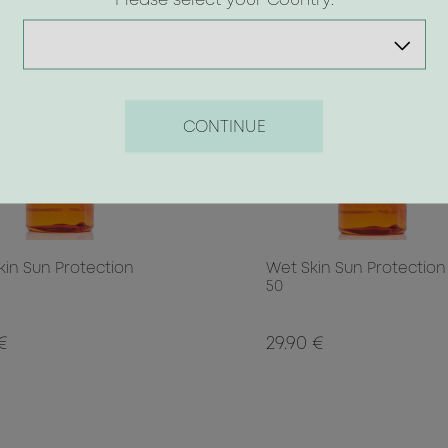
Please select your Country:
CONTINUE
kin Sun Protection
Wet Skin Sun Protection
50
 €
29.90 €