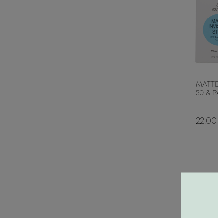
MATTE
50 & 
22.00