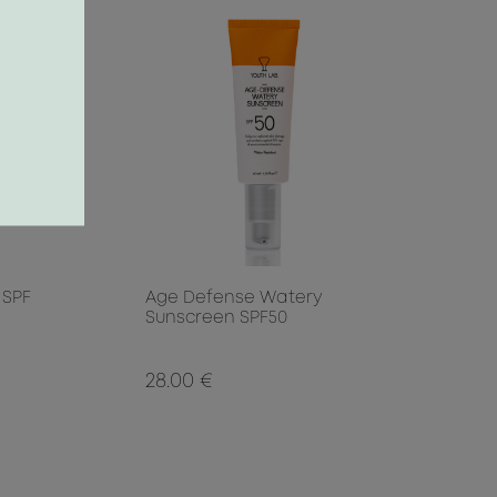
 SPF
Age Defense Watery
Sunscreen SPF50
28.00 €