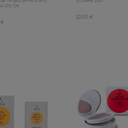
se Tinted SPF50 & Anti
50 DARK 20G
ss Dry Oil
22.00 €
 €