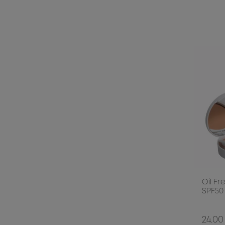
Oil F
SPF50 
24.00