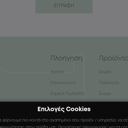
Πλοήγηση
Προϊόντ
Αρχική
Σειρές
Επικοινωνία
Πρόσωπο
Σημεία Πώλησης
Σώμα
B2B
Αντηλιακά
Επιλογές Cookies
Ειδικές Συσκε
ε φέρνουμε πιο κοντά στο αγαπημένο σου προϊόν / υπηρεσία, να σου
κεψιμότητας στην σελίδα μας. Περισότερες πληροφορίες για τα coo