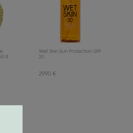
ge
Wet Skin Sun Protection SPF
50 &
20
29.90 €