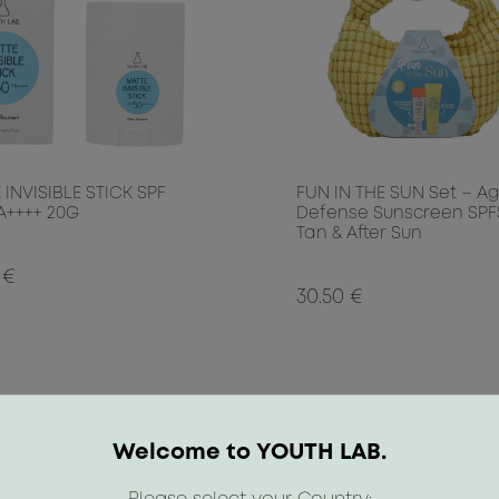
 INVISIBLE STICK SPF
FUN IN THE SUN Set – A
PA++++ 20G
Defense Sunscreen SPF
Tan & After Sun
 €
30.50 €
Welcome to YOUTH LAB.