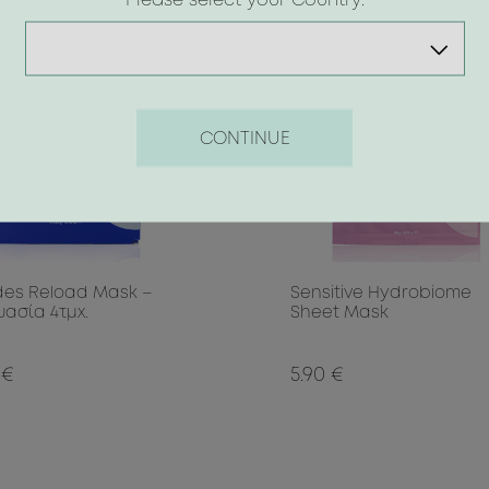
Please select your Country:
CONTINUE
des Reload Mask –
Sensitive Hydrobiome
υασία 4τμχ.
Sheet Mask
 €
5.90 €