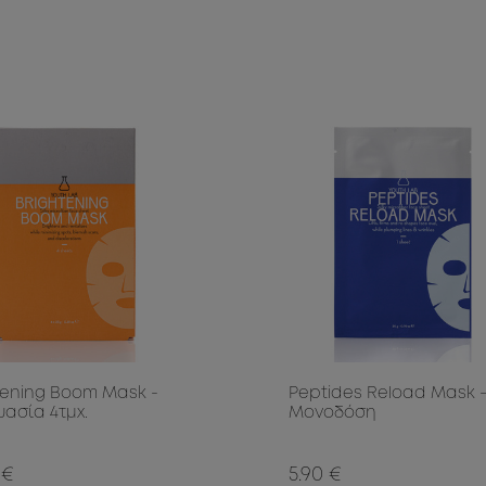
tening Boom Mask -
Peptides Reload Mask 
υασία 4τμχ.
Μονοδόση
 €
5.90 €