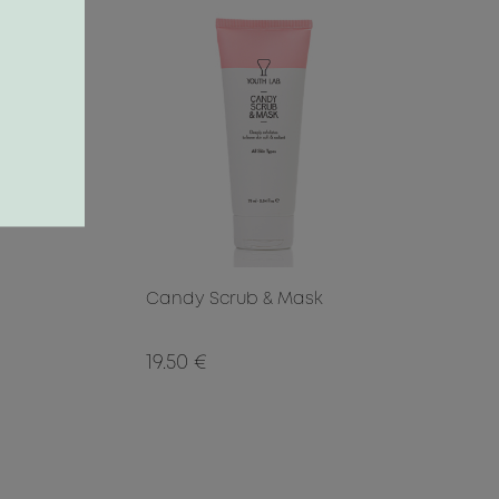
Candy Scrub & Mask
19.50 €