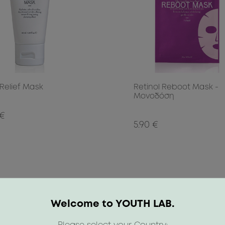
 Relief Mask
Retinol Reboot Mask -
Μονοδόση
 €
5.90 €
Welcome to YOUTH LAB.