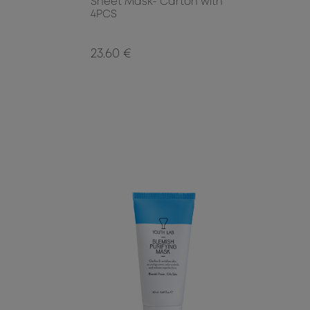
Sheet Mask- Carton with
4PCS
23.60 €