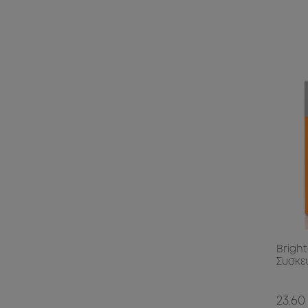
Brigh
Συσκε
23.60