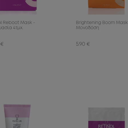
ol Reboot Mask -
Brightening Boom Mask
υασία 4τμχ.
Μονοδόση
 €
5.90 €