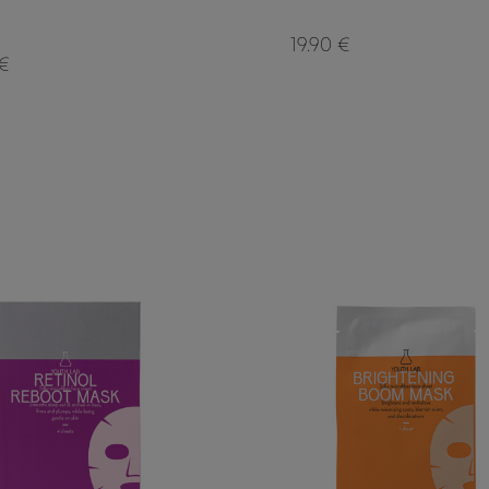
19.90 €
 €