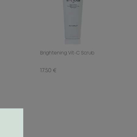
Brightening Vit-C Scrub
17.50 €