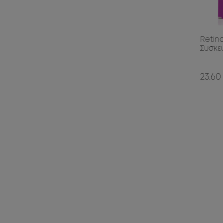
Retin
Συσκε
23.60