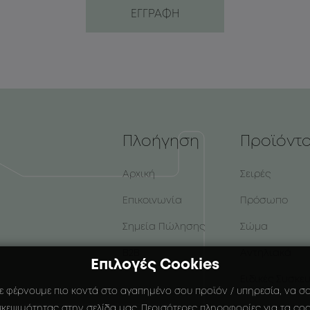
Πλοήγηση
Προϊόντ
Αρχική
Σειρές
Επικοινωνία
Πρόσωπο
Σημεία Πώλησης
Σώμα
B2B
Αντηλιακά
Επιλογές Cookies
Ειδικές Συσκε
ε φέρνουμε πιο κοντά στο αγαπημένο σου προϊόν / υπηρεσία, να σου
κεψιμότητας στην σελίδα μας. Περισότερες πληροφορίες για τα coo