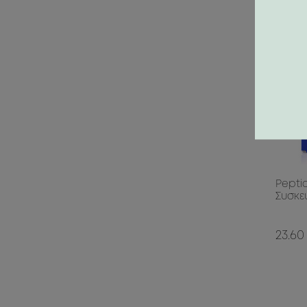
Pepti
Συσκε
23.60