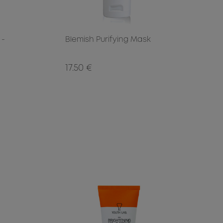
 -
Blemish Purifying Mask
17.50 €