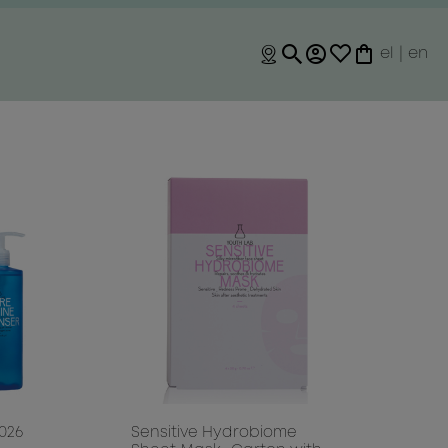
el
|
en
026
Sensitive Hydrobiome