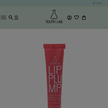
el
|
en