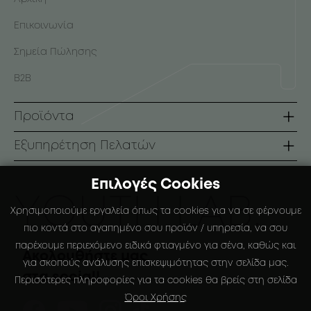
Επικοινωνία
Σημεία Πώλησης
B2B
Προϊόντα
Σειρές
Εξυπηρέτηση Πελατών
Πρόσωπο
Όροι Χρήσης
Επιλογές Cookies
Σώμα
Τρόποι Πληρωμής
ΥOUTH LAB.
Χρησιμοποιούμε εργαλεία όπως τα cookies για να σε φέρνουμε
Αντηλιακά
Τρόποι Αποστολής
πιο κοντά στο αγαπημένο σου προϊόν / υπηρεσία, να σου
παρέχουμε περιεχόμενο ειδικά φτιαγμένο για σένα, καθώς και
Ειδικές Συσκευάσιες
Πολιτική Επιστροφών
Ακολουθήστε μας
για σκοπούς ανάλυσης επισκεψιμότητας στην σελίδα μας.
στα social!
Ο Λογαριασμός μου
Περισότερες πληροφορίες για τα cookies θα βρείς στη σελίδα
Όροι Χρήσης
Αγαπημένα