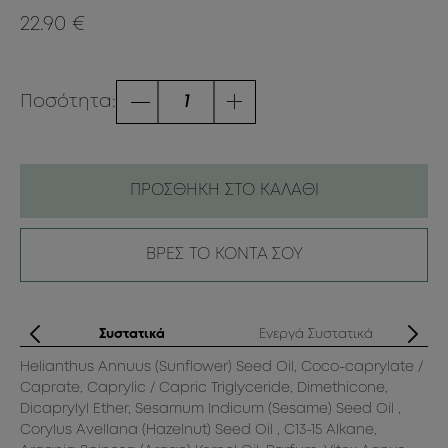
22.90 €
Ποσότητα:
ΠΡΟΣΘΗΚΗ ΣΤΟ ΚΑΛΑΘΙ
ΒΡΕΣ ΤΟ ΚΟΝΤΑ ΣΟΥ
ς
Συστατικά
Ενεργά Συστατικά
Helianthus Annuus (Sunflower) Seed Oil, Coco-caprylate /
Σύ
Caprate, Caprylic / Capric Triglyceride, Dimethicone,
αξ
Dicaprylyl Ether, Sesamum Indicum (Sesame) Seed Oil ,
εν
Corylus Avellana (Hazelnut) Seed Oil , C13-15 Alkane,
κα
τας