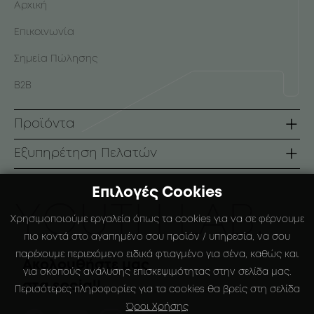
Αρχική
Επικοινωνία
Σημεία Πώλησης
B2B
Προϊόντα
Σειρές
Εξυπηρέτηση Πελατών
Πρόσωπο
Όροι Χρήσης
Επιλογές Cookies
Σώμα
Τρόποι Πληρωμής
ΥOUTH LAB.
Χρησιμοποιούμε εργαλεία όπως τα cookies για να σε φέρνουμε
Αντηλιακά
Τρόποι Αποστολής
πιο κοντά στο αγαπημένο σου προϊόν / υπηρεσία, να σου
παρέχουμε περιεχόμενο ειδικά φτιαγμένο για σένα, καθώς και
Ειδικές Συσκευάσιες
Πολιτική Επιστροφών
Ακολουθήστε μας
για σκοπούς ανάλυσης επισκεψιμότητας στην σελίδα μας.
στα social!
Ο Λογαριασμός μου
Περισότερες πληροφορίες για τα cookies θα βρείς στη σελίδα
Όροι Χρήσης
Αγαπημένα