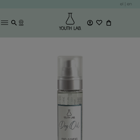
el
|
en