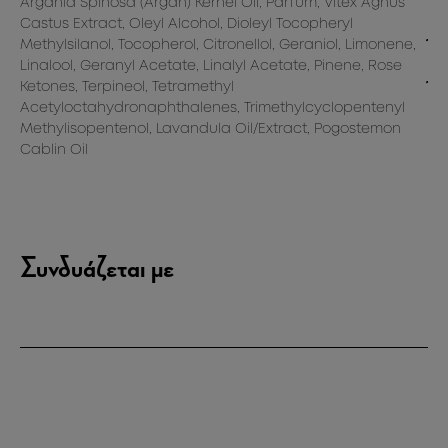
Argania Spinosa (Argan) Kernel Oil, Parfum, Vitex Agnus
Φυ
Castus Extract, Oleyl Alcohol, Dioleyl Tocopheryl
δρ
Methylsilanol, Tocopherol, Citronellol, Geraniol, Limonene,
Έλ
Linalool, Geranyl Acetate, Linalyl Acetate, Pinene, Rose
κα
ι
Ketones, Terpineol, Tetramethyl
Έλ
Acetyloctahydronaphthalenes, Trimethylcyclopentenyl
θε
Methylisopentenol, Lavandula Oil/Extract, Pogostemon
Πρ
Cablin Oil
πρ
Συνδυάζεται με