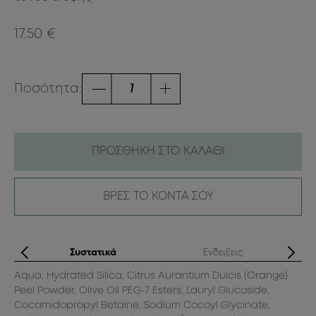
17.50 €
Ποσότητα:
ΠΡΟΣΘΗΚΗ ΣΤΟ ΚΑΛΑΘΙ
ΒΡΕΣ ΤΟ ΚΟΝΤΑ ΣΟΥ
ς
Συστατικά
Ενδειξεις
Aqua, Hydrated Silica, Citrus Aurantium Dulcis (Orange)
ν
Peel Powder, Olive Oil PEG-7 Esters, Lauryl Glucoside,
Cocamidopropyl Betaine, Sodium Cocoyl Glycinate,