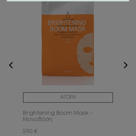
ΑΓΟΡΑ
Brightening Boom Mask -
Br
Μονοδόση
Sk
5.90 €
39.