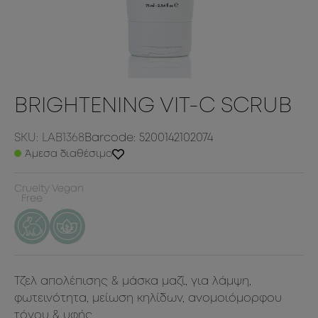
BRIGHTENING VIT-C SCRUB
SKU: LAB1368
Barcode: 5200142102074
Άμεσα διαθέσιμο
Cruelty
Vegan
Free
Τζελ απολέπισης & μάσκα μαζί, για λάμψη,
φωτεινότητα, μείωση κηλίδων, ανομοιόμορφου
τόνου & υφής