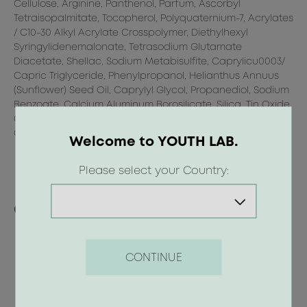
Cellulose, Arginine, Panthenol, Parfum, Ascorbyl
Tetraisopalmitate, Tocopherol, Polyquaternium-7, Acrylates
/ C10-30 Alkyl Acrylate Crosspolymer, Diethylhexyl
Syringylidenemalonate, Tetrasodium Glutamate
Diacetate, Shellac, Sodium Metabisulfite, Caprylicu0003/
Capric Triglyceride, Phenylpropanol, Helianthus Annuus
(Sunflower) Seed Oil, Caprylyl Glycol, Propanediol, Sodium
Benzoate, Calcium Aluminum Borosilicate, Silica, Tin Oxide,
CI 77891u0003(Titanium Dioxide), CI 77491 (Iron
ς
Oxides),u0003CI 77492 (Iron Oxides), Citronellol, Limonene
Welcome to YOUTH LAB.
τη
Please select your Country:
Οι προτάσεις μας
CONTINUE