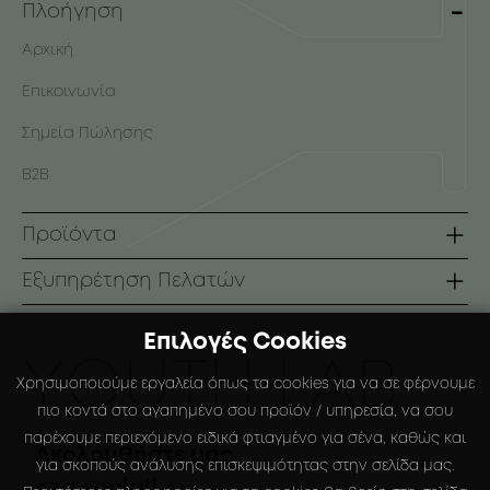
Πλοήγηση
Αρχική
Επικοινωνία
Σημεία Πώλησης
B2B
Προϊόντα
Σειρές
Εξυπηρέτηση Πελατών
Πρόσωπο
Όροι Χρήσης
Επιλογές Cookies
Σώμα
Τρόποι Πληρωμής
ΥOUTH LAB.
Χρησιμοποιούμε εργαλεία όπως τα cookies για να σε φέρνουμε
Αντηλιακά
Τρόποι Αποστολής
πιο κοντά στο αγαπημένο σου προϊόν / υπηρεσία, να σου
παρέχουμε περιεχόμενο ειδικά φτιαγμένο για σένα, καθώς και
Ειδικές Συσκευάσιες
Πολιτική Επιστροφών
Ακολουθήστε μας
για σκοπούς ανάλυσης επισκεψιμότητας στην σελίδα μας.
στα social!
Ο Λογαριασμός μου