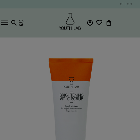
el
|
en