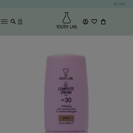
el
|
en