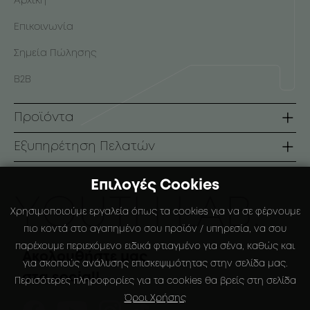
Αρχική
Επικοινωνία
Σημεία Πώλησης
B2B
Προϊόντα
Σειρές
Εξυπηρέτηση Πελατών
Πρόσωπο
Όροι Χρήσης
Επιλογές Cookies
Σώμα
Τρόποι Πληρωμής
ΥOUTH LAB.
Χρησιμοποιούμε εργαλεία όπως τα cookies για να σε φέρνουμε
Αντηλιακά
Τρόποι Αποστολής
πιο κοντά στο αγαπημένο σου προϊόν / υπηρεσία, να σου
παρέχουμε περιεχόμενο ειδικά φτιαγμένο για σένα, καθώς και
Ειδικές Συσκευάσιες
Πολιτική Επιστροφών
Ακολουθήστε μας
για σκοπούς ανάλυσης επισκεψιμότητας στην σελίδα μας.
στα social!
Ο Λογαριασμός μου
Περισότερες πληροφορίες για τα cookies θα βρείς στη σελίδα
Όροι Χρήσης
Αγαπημένα