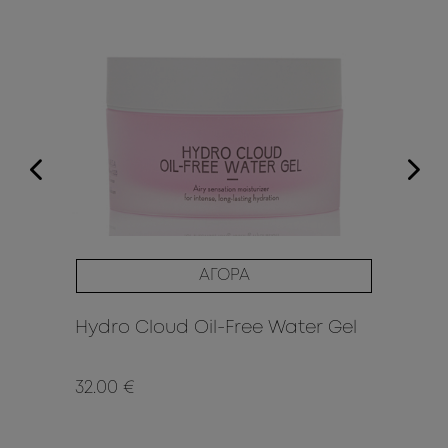
ΑΓΟΡΑ
Hydro Cloud Oil-Free Water Gel
Li
32.00 €
8.9