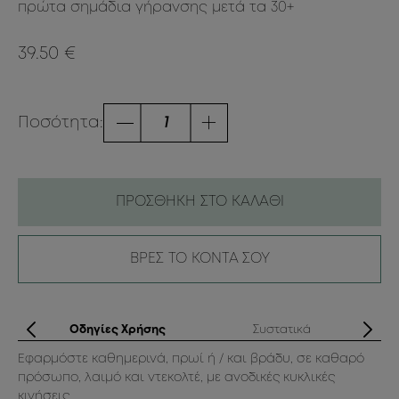
πρώτα σημάδια γήρανσης μετά τα 30+
39.50 €
Ποσότητα:
ΠΡΟΣΘΗΚΗ ΣΤΟ ΚΑΛΑΘΙ
ΒΡΕΣ ΤΟ ΚΟΝΤΑ ΣΟΥ
ά
Οδηγίες Χρήσης
Συστατικά
Εφαρμόστε καθημερινά, πρωί ή / και βράδυ, σε καθαρό
Aq
πρόσωπο, λαιμό και ντεκολτέ, με ανοδικές κυκλικές
Ce
α
κινήσεις.
Fl