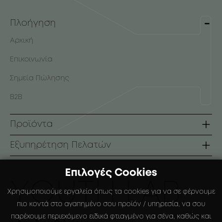
Πλοήγηση
Αρχική
Επικοινωνία
Σημεία Πώλησης
B2B
Προϊόντα
Σειρές
Εξυπηρέτηση Πελατών
Πρόσωπο
Όροι Χρήσης
Επιλογές Cookies
Σώμα
Τρόποι Πληρωμής
ΥOUTH LAB.
Χρησιμοποιούμε εργαλεία όπως τα cookies για να σε φέρνουμε
Αντηλιακά
Τρόποι Αποστολής
πιο κοντά στο αγαπημένο σου προϊόν / υπηρεσία, να σου
παρέχουμε περιεχόμενο ειδικά φτιαγμένο για σένα, καθώς και
Ειδικές Συσκευάσιες
Πολιτική Επιστροφών