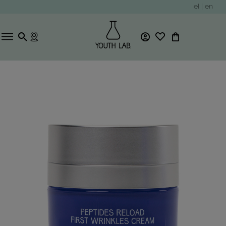
el
|
en