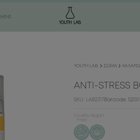
ΛΗΣΗΣ
ΔΙΑ ΓΗΡΑΝΣΗΣ
ΔΑΤΩΣΗ
ΩΝ / ΣΥΣΦΙΞΗ
ΤΑΡΙΤΙΔΑ
YOUTH LAB.
ΣΩΜΑ
ΧΑΛΑΡΩΣ
ΙΑ ΓΗΡΑΝΣΗΣ
Η
Α / ΑΝΟΜΟΙΟΜΟΡΦΟΣ
ΥΕΞΙΑ
ANTI-STRESS B
SKU: LAB2317
Barcode: 52001
ΠΡΟΣΩΠΟΥ
ΟΙ / ΚΟΥΡΑΣΜΕΝΑ ΜΑΤΙΑ
Cruelty
Vegan
Free