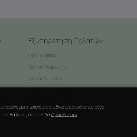
α
Εξυπηρέτηση Πελατών
Όροι Χρήσης
Τρόποι Πληρωμής
Τρόποι Αποστολής
Πολιτική Επιστροφών
υάσιες
Ο Λογαριασμός μου
 παρέχουμε περιεχόμενο ειδικά φτιαγμένο για σένα,
Αγαπημένα
kies θα βρείς στη σελίδα
Όροι Χρήσης