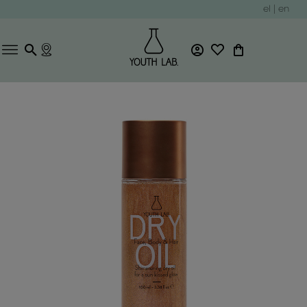
el
|
en