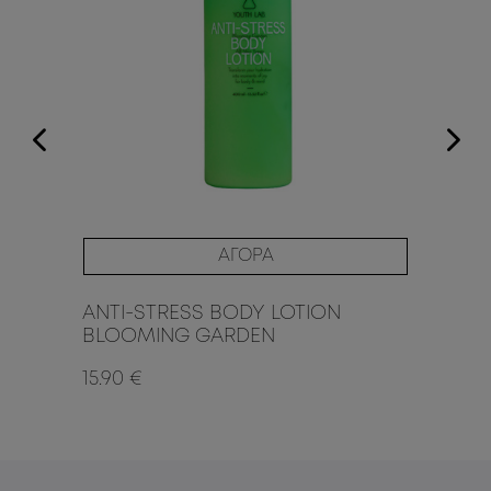
ΑΓΟΡΑ
ANTI-STRESS BODY LOTION
AN
BLOOMING GARDEN
EX
15.90 €
15.