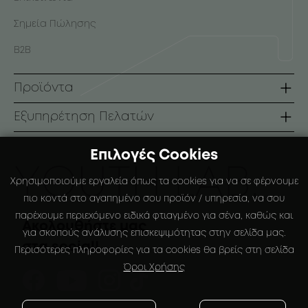
Σημεία Πώλησης
B2B
Προϊόντα
Σειρές
Εξυπηρέτηση Πελατών
Πρόσωπο
Όροι Χρήσης
Επιλογές Cookies
Σώμα
Τρόποι Πληρωμής
ΥOUTH LAB.
Χρησιμοποιούμε εργαλεία όπως τα cookies για να σε φέρνουμε
Αντηλιακά
Τρόποι Αποστολής
πιο κοντά στο αγαπημένο σου προϊόν / υπηρεσία, να σου
παρέχουμε περιεχόμενο ειδικά φτιαγμένο για σένα, καθώς και
Ειδικές Συσκευάσιες
Πολιτική Επιστροφών
Ακολουθήστε μας
για σκοπούς ανάλυσης επισκεψιμότητας στην σελίδα μας.
στα social!
Ο Λογαριασμός μου
Περισότερες πληροφορίες για τα cookies θα βρείς στη σελίδα
Όροι Χρήσης
Αγαπημένα