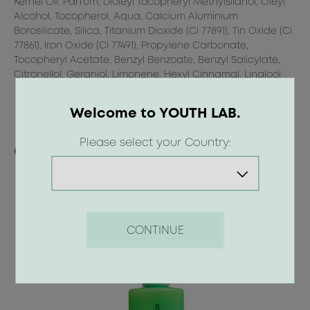
Kernel Oil, Parfum, Dioleyl Tocopheryl Methylsilanol, Oleyl
Alcohol, Tocopherol, Aqua, Calcium Aluminium
Borosilicate, Silica, Titanium Dioxide (Ci 77891), Tin Oxide (Ci
77861), Iron Oxide (Ci 77491), Propylene Carbonate,
ry
Tocopheryl Acetate, Benzyl Benzoate, Benzyl Salicylate,
Citronellol, Geraniol, Limonene, Hexyl Cinnamal, Linalool
Welcome to YOUTH LAB.
Please select your Country:
Οι προτάσεις μας
CONTINUE