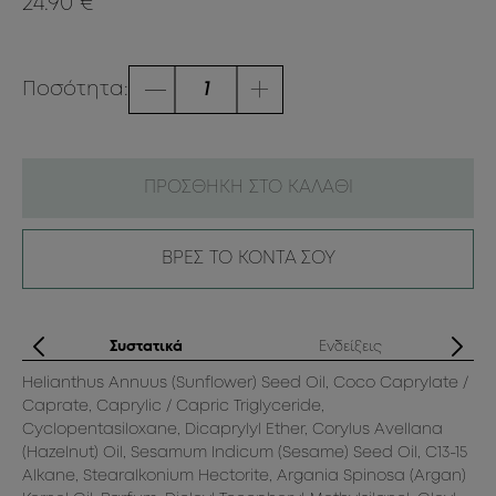
24.90 €
Ποσότητα:
ΠΡΟΣΘΗΚΗ ΣΤΟ ΚΑΛΑΘΙ
ΒΡΕΣ ΤΟ ΚΟΝΤΑ ΣΟΥ
ς
Συστατικά
Ενδείξεις
.
Helianthus Annuus (Sunflower) Seed Oil, Coco Caprylate /
Caprate, Caprylic / Capric Triglyceride,
Cyclopentasiloxane, Dicaprylyl Ether, Corylus Avellana
(Hazelnut) Oil, Sesamum Indicum (Sesame) Seed Oil, C13-15
Alkane, Stearalkonium Hectorite, Argania Spinosa (Argan)