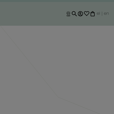
el
|
en