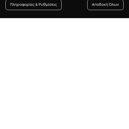
Πληροφορίες & Ρυθμίσεις
Αποδοχή Όλων
Newsletter
γγραφή στο newsletter για να λαμβάνεις πρώτος/η προ
δώρα αλλά και συμβουλές ομορφιάς.