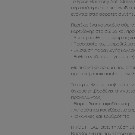
Το Spice Harmony Anti-Stress
περισσότερο από μια ενυδατικ
ενάντια στις αόρατες συνέπει
Περιέχει ένα καινοτόμο σύμπλ
κορτιζόλης στο σώμα και προ
• Άμεση αίσθηση ευφορίας κ
• Προστασία του μικροβιώματ
• Ενίσχυση παραγωγής κολλαγ
• Βαθιά ενυδάτωση για μεταξ
Με πικάντικο άρωμα που αποπ
πρακτική συσκευασία με αντλ
Το στρες βλάπτει σοβαρά την 
άγχους επιβραδύνει την κυττ
προκαλώντας:
• Θαμπάδα και αφυδάτωση
• Λιπαρότητα και εξάρσεις ακ
• Κοκκινίλες και ερυθρότητα
Η YOUTH LAB. δίνει τη λύση με
Βασιζόμενη σε πρωτοποριακές