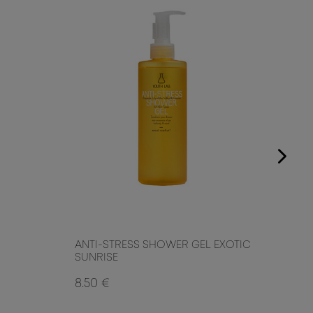
ANTI-STRESS SHOWER GEL EXOTIC
ANTI
SUNRISE
HAR
8.50 €
8.50