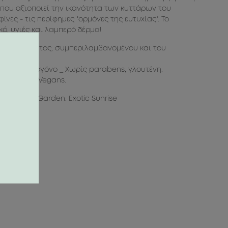
y που αξιοποιεί την ικανότητα των κυττάρων του
νες - τις περίφημες "ορμόνες της ευτυχίας". Το
ό, υγιές και λαμπερό δέρμα!
πους δέρματος, συμπεριλαμβανομένου και του
 φαγεσωρογόνο _ Χωρίς parabens, γλουτένη.
άλληλο για Vegans.
 Blooming Garden. Exotic Sunrise