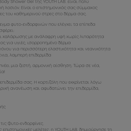
 Body Shower Gel της YOUTH LAB. είναι πολύ
ή λοσιόν. Είναι ο επιστημονικός σας σύμμαχος
ες του καθημερινού στρες στο δέρμα σας.
εγμα φυτο-ενδορφινών που ελέγχει τα επίπεδα
σφέρει:
αι χαλάρωσης με ανάλαφρη υφή χωρίς λιπαρότητα
ος για υγιές, ισορροπημένο δέρμα
όνου για περισσότερη ελαστικότητα και νεανικότητα
ένια, λαμπερή επιδερμίδα
νέει μια ζεστή, αρμονική αίσθηση. Τώρα σε νέα,
ία!
επιδερμίδα σας. Η κορτιζόλη που εκκρίνεται λόγω
αρική ανανέωση και αφυδατώνει την επιδερμίδα,
μής
 τις Φυτο-ενδορφίνες.
 επιστημονικές μελέτες, η YOUTH LAB. δημιούργησε τη