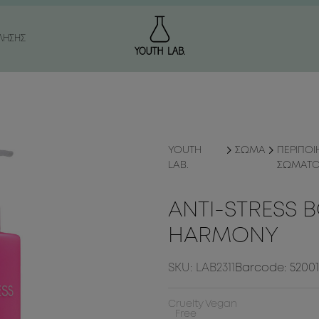
ΛΗΣΗΣ
ΔΙΑ ΓΗΡΑΝΣΗΣ
ΔΑΤΩΣΗ
ΩΝ / ΣΥΣΦΙΞΗ
ΤΑΡΙΤΙΔΑ
YOUTH
ΣΩΜΑ
ΠΕΡΙΠΟΙ
ΙΑ ΓΗΡΑΝΣΗΣ
Η
LAB.
ΣΩΜΑΤ
Α / ΑΝΟΜΟΙΟΜΟΡΦΟΣ
ΥΕΞΙΑ
ANTI-STRESS 
ΠΡΟΣΩΠΟΥ
HARMONY
ΟΙ / ΚΟΥΡΑΣΜΕΝΑ ΜΑΤΙΑ
SKU: LAB2311
Barcode: 52001
Cruelty
Vegan
Free