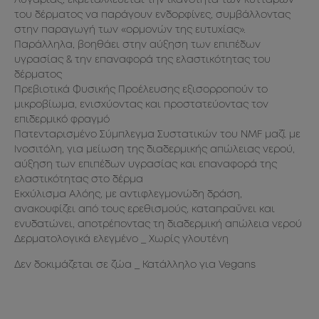
Λυγαριάς, εκμεταλλεύεται την ικανότητα των κυττάρων
Co
του δέρματος να παράγουν ενδορφίνες, συμβάλλοντας
Ba
στην παραγωγή των «ορμονών της ευτυχίας».
Lac
Παράλληλα, βοηθάει στην αύξηση των επιπέδων
Alc
υγρασίας & την επαναφορά της ελαστικότητας του
As
δέρματος
Ca
Πρεβιοτικά Φυσικής Προέλευσης εξισορροπούν το
Di
μικροβίωμα, ενισχύοντας και προστατεύοντας τον
Is
επιδερμικό φραγμό
Ph
Πατενταρισμένο Σύμπλεγμα Συστατικών του NMF μαζί με
Ci
Ινοσιτόλη, για μείωση της διαδερμικής απώλειας νερού,
Ci
αύξηση των επιπέδων υγρασίας και επαναφορά της
ελαστικότητας στο δέρμα
Εκχύλισμα Αλόης, με αντιφλεγμονώδη δράση,
ανακουφίζει από τους ερεθισμούς, καταπραΰνει και
ενυδατώνει, αποτρέποντας τη διαδερμική απώλεια νερού
Δερματολογικά ελεγμένο _ Χωρίς γλουτένη
Δεν δοκιμάζεται σε ζώα _ Κατάλληλο για Vegans