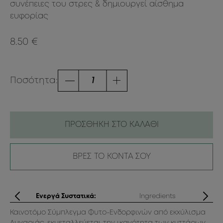
συνέπειες του στρες & δημιουργεί αίσθημα
ευφορίας
8.50 €
Ποσότητα:
ΠΡΟΣΘΗΚΗ ΣΤΟ ΚΑΛΑΘΙ
ΒΡΕΣ ΤΟ ΚΟΝΤΑ ΣΟΥ
ς
Ενεργά Συστατικά:
Ingredients
ό.
Καινοτόμο Σύμπλεγμα Φυτο-Ενδορφινών από εκχύλισμα
Aq