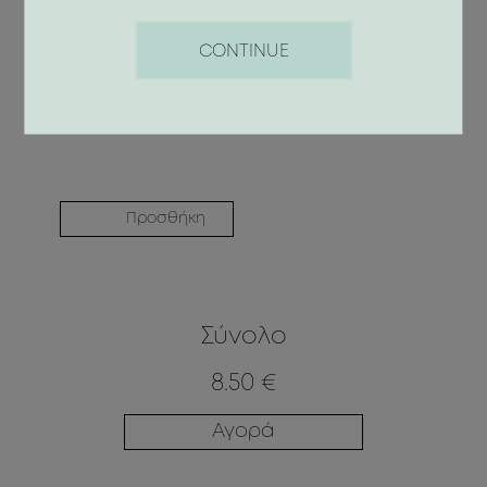
ANTI-STRESS BODY LOTION SPICE
HARMONY
CONTINUE
15.90 €
Προσθήκη
Σύνολο
8.50 €
Αγορά