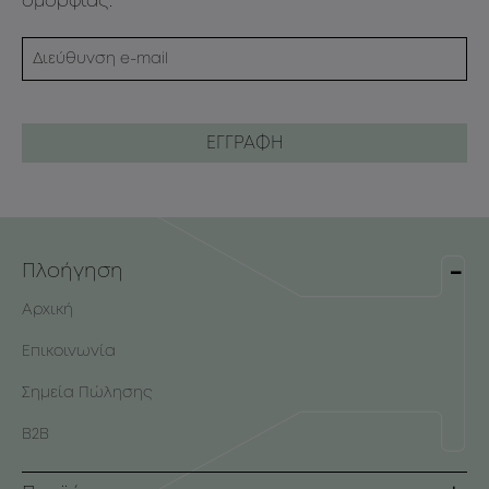
ομορφιάς.
Πλοήγηση
Αρχική
Επικοινωνία
Σημεία Πώλησης
B2B