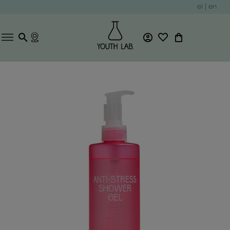
el
|
en