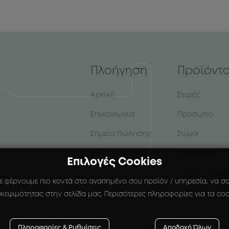
Πλοήγηση
Προϊόντ
Αρχική
Σειρές
Επικοινωνία
Πρόσωπο
Σημεία Πώλησης
Σώμα
B2B
Αντηλιακά
Επιλογές Cookies
Ειδικές Συσκε
ε φέρνουμε πιο κοντά στο αγαπημένο σου προϊόν / υπηρεσία, να σου
κεψιμότητας στην σελίδα μας. Περισότερες πληροφορίες για τα coo
Πληροφορίες & Ρυθμίσεις
Αποδοχή Όλων