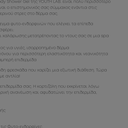
 Body Shower Gel της YOUTH LAB. είναι πολύ περισσότερο
ναι ο επιστημονικός σας σύμμαχος ενάντια στις
ερινού στρες στο δέρμα σας.
εγμα φυτο-ενδορφινών που ελέγχει τα επίπεδα
σφέρει:
ι χαλάρωσης μετατρέποντας το ντους σας σε μια spa
ος για υγιές, ισορροπημένο δέρμα
όνου για περισσότερη ελαστικότητα και νεανικότητα
αμπερή επιδερμίδα
η φρεσκάδα που χαρίζει μια εξωτική διάθεση. Τώρα
με αντλία!
επιδερμίδα σας. Η κορτιζόλη που εκκρίνεται λόγω
αρική ανανέωση και αφυδατώνει την επιδερμίδα,
μής
 τις Φυτο-ενδορφίνες.