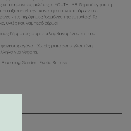
 επιστημονικές μελέτες, η YOUTH LAB. δημιούργησε τη
y που αξιοποιεί την ικανότητα των κυττάρων του
νες - τις περίφημες "ορμόνες της ευτυχίας". Το
ό, υγιές και λαμπερό δέρμα!
πους δέρματος, συμπεριλαμβανομένου και του
 φαγεσωρογόνο _ Χωρίς parabens, γλουτένη.
άλληλο για Vegans.
 Blooming Garden. Exotic Sunrise