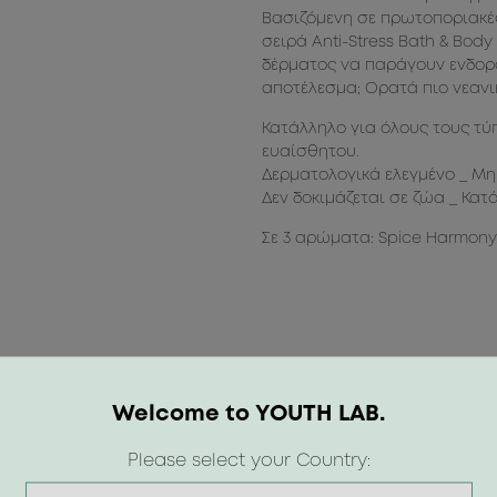
Βασιζόμενη σε πρωτοποριακές
σειρά Anti-Stress Bath & Bod
δέρματος να παράγουν ενδορφί
αποτέλεσμα; Ορατά πιο νεανικ
Κατάλληλο για όλους τους τύ
ευαίσθητου.
Δερματολογικά ελεγμένο _ Μη
Δεν δοκιμάζεται σε ζώα _ Κατ
Σε 3 αρώματα: Spice Harmony,
Welcome to YOUTH LAB.
Please select your Country: