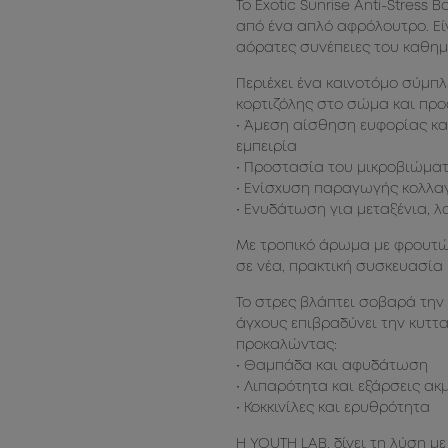
Το Exotic Sunrise Anti-Stress
από ένα απλό αφρόλουτρο. Εί
αόρατες συνέπειες του καθημ
Περιέχει ένα καινοτόμο σύμπλ
κορτιζόλης στο σώμα και προ
• Άμεση αίσθηση ευφορίας κα
εμπειρία
• Προστασία του μικροβιώματ
• Ενίσχυση παραγωγής κολλαγ
• Ενυδάτωση για μεταξένια, λ
Με τροπικό άρωμα με φρουτώδ
σε νέα, πρακτική συσκευασία 
Το στρες βλάπτει σοβαρά την 
άγχους επιβραδύνει την κυττ
προκαλώντας:
• Θαμπάδα και αφυδάτωση
• Λιπαρότητα και εξάρσεις ακ
• Κοκκινίλες και ερυθρότητα
Η YOUTH LAB. δίνει τη λύση με