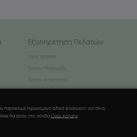
α
Εξυπηρέτηση Πελατών
Όροι Χρήσης
Τρόποι Πληρωμής
Τρόποι Αποστολής
Πολιτική Επιστροφών
υάσιες
Ο Λογαριασμός μου
 παρέχουμε περιεχόμενο ειδικά φτιαγμένο για σένα,
Αγαπημένα
kies θα βρείς στη σελίδα
Όροι Χρήσης