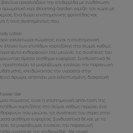
 βανίλια αγκαλιάζουν την επιδερμίδα με ενυδάτωση
 αρωματικό κερί Blooming Garden γεμίζει τον χώρο με
εμίας. Ένα δώρο επιστημονικής φροντίδας και
να ή τους αγαπημένους σου.
Body Lotion
παρό γαλάκτωμα σώματος, είναι η επιστημονική
ν έλεγχο των επιπέδων κορτιζόλης στο σώμα, καθώς
εγμα φυτο-ενδορφινών που μειώνει τις συνέπειες του
ουργώντας άμεσα αίσθημα ευφορίας. Συνδυαστικά δε
ά, προστατεύει το μικροβίωμα, ενισχύει την παραγωγή
νυδάτωσης, κλειδώνοντας την υγρασία στην
δένιο άρωμα, αποπνέει μια εκλεπτυσμένη, διακριτική
Shower Gel
σμού σώματος, είναι η επιστημονική απάντηση της
επιπέδων κορτιζόλης στο σώμα, καθώς περιέχει ένα
δορφινών που μειώνει τις συνέπειες του στρες στην
μεσα αίσθημα ευφορίας. Συνδυαστικά δε και με τα
εύει το μικροβίωμα, ενισχύει την παραγωγή
πεδα υγρασίας της επιδερμίδας. Με γλυκό,