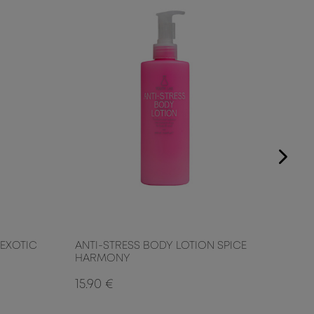
 EXOTIC
ANTI-STRESS BODY LOTION SPICE
ANTI
HARMONY
HAR
15.90 €
8.50