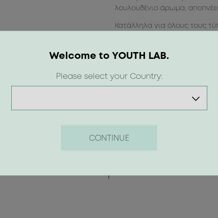
λουλουδένιο άρωμα, αποπνέει 
Κατάλληλα για όλους τους τύ
ευαίσθητου.
Δερματολογικά ελεγμένα _ Μη
Welcome to YOUTH LAB.
Δεν δοκιμάζονται σε ζώα _ Κα
Κερί Blooming Garden
Please select your Country:
Ένα vegan κερί σόγιας με κηρ
με φυσική ζεστασιά και ατμ
απόλαυσης για εσένα ή τους
CONTINUE