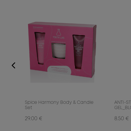
ICE
Spice Harmony Body & Candle
ANTI-S
Set
GEL_B
29.00 €
8.50 €