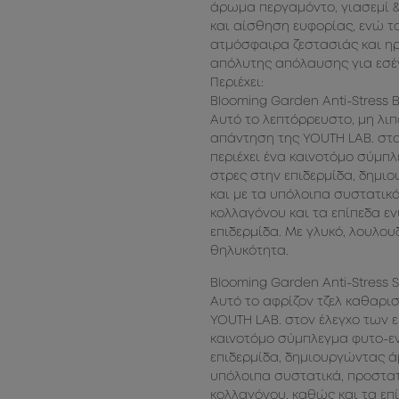
άρωμα περγαμόντο, γιασεμί &
και αίσθηση ευφορίας, ενώ το
ατμόσφαιρα ζεστασιάς και ηρ
απόλυτης απόλαυσης για εσέ
Περιέχει:
Blooming Garden Anti-Stress 
Αυτό το λεπτόρρευστο, μη λι
απάντηση της YOUTH LAB. στο
περιέχει ένα καινοτόμο σύμπλ
στρες στην επιδερμίδα, δημι
και με τα υπόλοιπα συστατικ
κολλαγόνου και τα επίπεδα ε
επιδερμίδα. Με γλυκό, λουλου
θηλυκότητα.
Blooming Garden Anti-Stress 
Αυτό το αφρίζον τζελ καθαρι
YOUTH LAB. στον έλεγχο των 
καινοτόμο σύμπλεγμα φυτο-εν
επιδερμίδα, δημιουργώντας ά
υπόλοιπα συστατικά, προστατ
κολλαγόνου, καθώς και τα επί