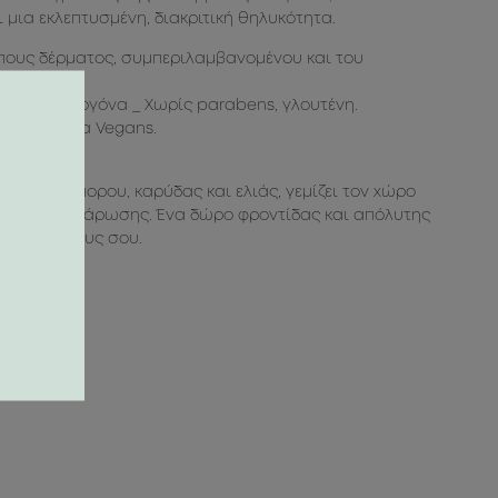
μια εκλεπτυσμένη, διακριτική θηλυκότητα.
πους δέρματος, συμπεριλαμβανομένου και του
 φαγεσωρογόνα _ Χωρίς parabens, γλουτένη.
τάλληλα για Vegans.
ούς ηλιόσπορου, καρύδας και ελιάς, γεμίζει τον χώρο
όσφαιρα χαλάρωσης. Ένα δώρο φροντίδας και απόλυτης
 αγαπημένους σου.